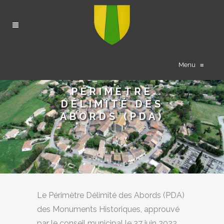
Menu
≡
PÉRIMÈTRE
DÉLIMITÉ DES
ABORDS (PDA)
Le Périmètre Délimité des Abords (PDA)
des Monuments Historiques, approuvé
par le conseil municipal le 27 juin 2022,