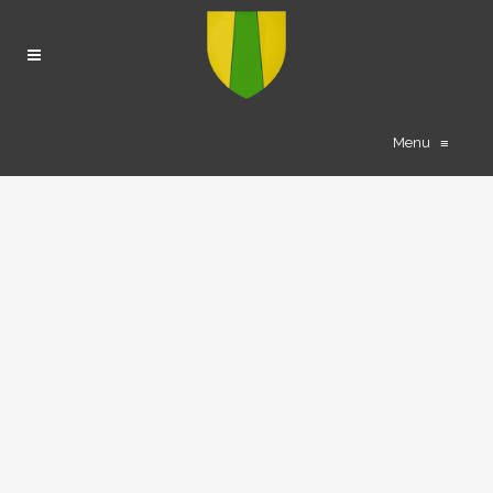
Menu
≡