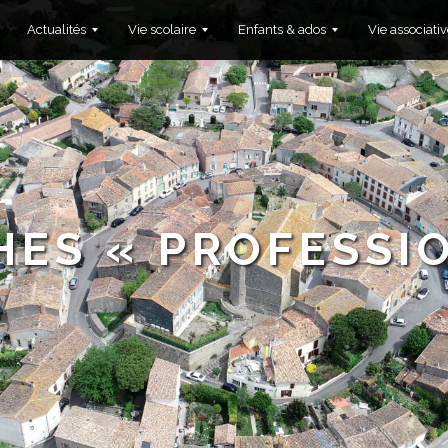
Actualités
Vie scolaire
Enfants & ados
Vie associativ
ES « PROFESSI