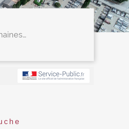
umaines…
auche