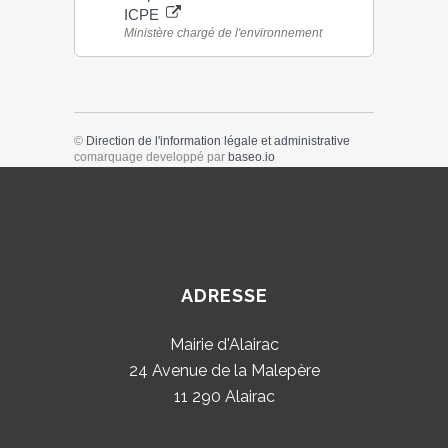
ICPE
Ministère chargé de l'environnement
©
Direction de l'information légale et administrative
comarquage developpé par
baseo.io
ADRESSE
Mairie d'Alairac
24 Avenue de la Malepère
11 290 Alairac